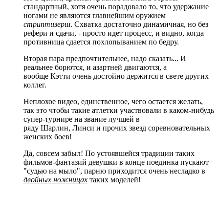
стандартный, хотя очень порадовало то, что удержание
ногами не являются главнейшим оружием
стриптизерш
. Схватка достаточно динамичная, но без
рефери и сдачи, - просто идет процесс, и видно, когда
противница сдается похлопыванием по бедру.
Вторая пара предпочтительнее, надо сказать... И
реальнее борются, и азартней двигаются, а
вообще
Кэтти
очень достойно держится в свете других
коллег.
Неплохое видео, единственное, чего остается желать,
так это чтобы такие
атлетки
участвовали в каком-нибудь
супер-турнире на звание лучшей в
ряду
Шарлин
,
Линси
и прочих звезд соревновательных
женских боев!
Да, совсем забыл! По устоявшейся традиции таких
фильмов-фантазий девушки в конце поединка пускают
"судью на мыло", парню приходится очень несладко в
двойных ножницах
таких моделей!