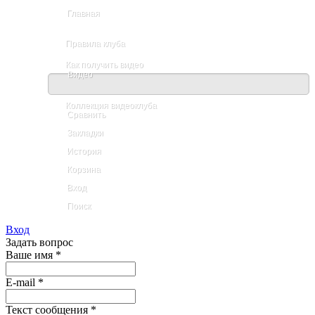
Главная
Правила клуба
Как получить видео
Видео
Коллекция видеоклуба
Сравнить
Закладки
История
Корзина
Вход
Поиск
Вход
Задать вопрос
Ваше имя
*
E-mail
*
Текст сообщения
*