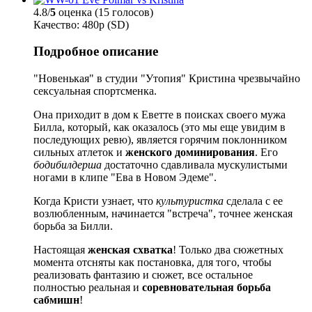
4.8/
5
оценка (15 голосов)
Качество: 480p (SD)
Подробное описание
"Новенькая" в студии "Утопия" Кристина чрезвычайно
сексуальная спортсменка.
Она приходит в дом к Еветте в поисках своего мужа
Билла, который, как оказалось (это мы еще увидим в
последующих ревю), является горячим поклонником
сильных атлеток и
женского доминирования
. Его
бодибилдерша
достаточно сдавливала мускулистыми
ногами в клипе "Ева в Новом Эдеме".
Когда Кристи узнает, что
культуристка
сделала с ее
возлюбленным, начинается "встреча", точнее женская
борьба за Билли.
Настоящая
женская схватка
! Только два сюжетных
момента отсняты как постановка, для того, чтобы
реализовать фантазию и сюжет, все остальное
полностью реальная и
соревновательная борьба
сабмишн
!