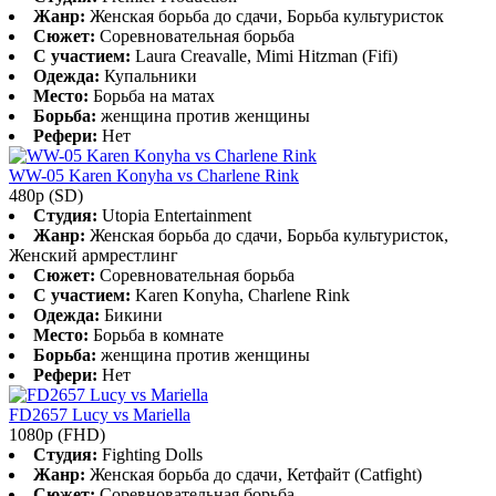
Жанр:
Женская борьба до сдачи, Борьба культуристок
Сюжет:
Соревновательная борьба
С участием:
Laura Creavalle, Mimi Hitzman (Fifi)
Одежда:
Купальники
Место:
Борьба на матах
Борьба:
женщина против женщины
Рефери:
Нет
WW-05 Karen Konyha vs Charlene Rink
480p (SD)
Студия:
Utopia Entertainment
Жанр:
Женская борьба до сдачи, Борьба культуристок,
Женский армрестлинг
Сюжет:
Соревновательная борьба
С участием:
Karen Konyha, Charlene Rink
Одежда:
Бикини
Место:
Борьба в комнате
Борьба:
женщина против женщины
Рефери:
Нет
FD2657 Lucy vs Mariella
1080p (FHD)
Студия:
Fighting Dolls
Жанр:
Женская борьба до сдачи, Кетфайт (Catfight)
Сюжет:
Соревновательная борьба