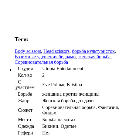
Теги:
Body scissors
,
Head scissors
,
борьба культуристок
,
Взаимные удушения бедрами
,
женская борьба
,
Соревновательная борьба
Студия
Utopia Entertainment
Кол-во
2
С
Eve Polmar, Kristina
участием
Борьба
женщина против женщины
Жанр
Женская борьба до сдачи
Соревновательная борьба, Фантазия,
Сюжет
Фильм
Место
Борьба на матах
Одежда
Бикини, Одетые
Рефери
Нет